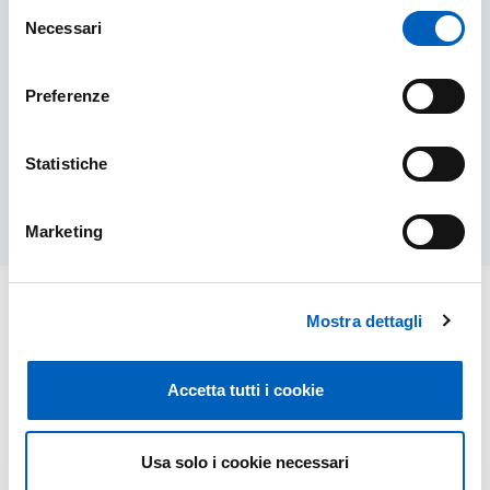
Selezione
Necessari
del
consenso
FOLLOW US OR WRITE TO US
Preferenze
FOLLOW US OR WRITE TO US
FIND OUT MORE
Statistiche
Marketing
Mostra dettagli
Accetta tutti i cookie
Usa solo i cookie necessari