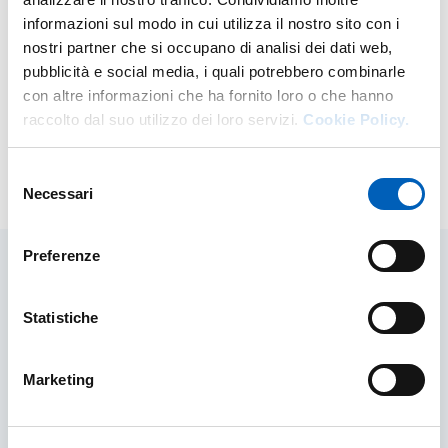
informazioni sul modo in cui utilizza il nostro sito con i
nostri partner che si occupano di analisi dei dati web,
pubblicità e social media, i quali potrebbero combinarle
con altre informazioni che ha fornito loro o che hanno
raccolto dal suo utilizzo dei loro servizi.
Cookie Policy.
Selezione
Modified on
06/02/2024
Necessari
del
consenso
Preferenze
Related contents
Statistiche
Marketing
Strumentazione e infrastrutture