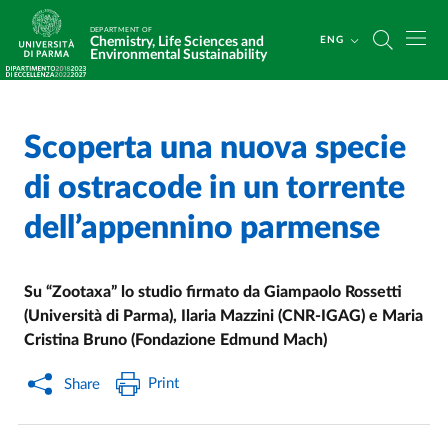
Skip to main content
Skip to footer
DEPARTMENT OF
Chemistry, Life Sciences and
ENG
Environmental Sustainability
Scoperta una nuova specie
Home
/
/
di ostracode in un torrente
dell’appennino parmense
Su “Zootaxa” lo studio firmato da Giampaolo Rossetti
(Università di Parma), Ilaria Mazzini (CNR-IGAG) e Maria
Cristina Bruno (Fondazione Edmund Mach)
Print
Share