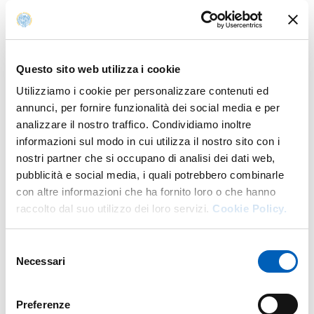
zona iporreica dei corsi d’acqua, cioè nel “materasso”
ghiaioso del letto fluviale, dove l’acqua superficiale si
mescola con quella di falda.
Questo sito web utilizza i cookie
L’articolo appena pubblicato su “Zootaxa”, intitolato
On
the occurrence of the genus Schellencandona (Ostracoda,
Utilizziamo i cookie per personalizzare contenuti ed
Candonidae) in Italy, with the description of a new species
,
annunci, per fornire funzionalità dei social media e per
riporta i primi ritrovamenti confermati in Italia di specie
analizzare il nostro traffico. Condividiamo inoltre
viventi del genere
Schellencandona
, che comprende
informazioni sul modo in cui utilizza il nostro sito con i
ostracodi tipicamente legati alle acque sotterranee. Lo
nostri partner che si occupano di analisi dei dati web,
studio descrive anche una specie nuova per la scienza:
pubblicità e social media, i quali potrebbero combinarle
Schellencandona antoniae
, dedicata alla naturalista
con altre informazioni che ha fornito loro o che hanno
Antonia Cavalieri dei Parchi del Ducato.
raccolto dal suo utilizzo dei loro servizi.
Cookie Policy.
La nuova specie è stata rinvenuta nella zona iporreica del
Selezione
Torrente Toncina, che confluisce nel Ceno nei pressi di
Necessari
del
Bardi. Presenta caratteristiche tipiche degli ostracodi
consenso
sotterranei, tra cui assenza di occhi e dimensioni
estremamente ridotte (gli adulti misurano circa 0,5 mm)
Preferenze