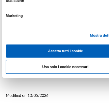
Statistiche
11 giugno, ore 14.30 in Aula dei Cavalieri
Essere un giovane caregiver tra responsabilità, emozioni ed esig
Marketing
-
Antonia Sandrolini
(Unipr)
Info:
progetto.orione@unipr.it
Mostra dett
Accetta tutti i cookie
PROGRAMMA
PDF
Usa solo i cookie necessari
Modified on
13/05/2026