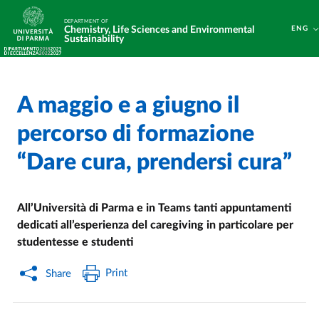
Skip to main content
Skip to footer
DEPARTMENT OF
Chemistry, Life Sciences and Environmental
ENG
Sustainability
A maggio e a giugno il
Home
/
/
percorso di formazione
“Dare cura, prendersi cura”
All’Università di Parma e in Teams tanti appuntamenti
dedicati all’esperienza del caregiving in particolare per
studentesse e studenti
Print
Share