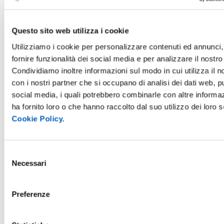
Essere caregiver nell’emergenza
(II parte) - Stefania Pelosio
(Unipr)
Questo sito web utilizza i cookie
Utilizziamo i cookie per personalizzare contenuti ed annunci,
3 giugno alle 14.30 in Aula dei Cavalieri
fornire funzionalità dei social media e per analizzare il nostro 
La “fatica amorevole” ovvero prendersi cura degli altri
-
Condividiamo inoltre informazioni sul modo in cui utilizza il no
Elena Pattini
(Unipr)
con i nostri partner che si occupano di analisi dei dati web, pu
social media, i quali potrebbero combinarle con altre informa
Quando a prendersi cura è un giovane: cosa sapere dal punto
ha fornito loro o che hanno raccolto dal suo utilizzo dei loro s
di vista medico (medico di famiglia) -
Bruno Agnetti
Cookie Policy.
(medico di famiglia)
9 giugno alle 14.30 in Aula dei Cavalieri
Selezione
Necessari
Quando a prendersi cura è un giovane: cosa sapere dal punto
del
di vista medico (dipendenze e salute mentale) -
Maria
consenso
Antonioni
(Unipr)
Preferenze
Conciliazione cura e lavoro-studio
- a cura del C.A.I. Unipr