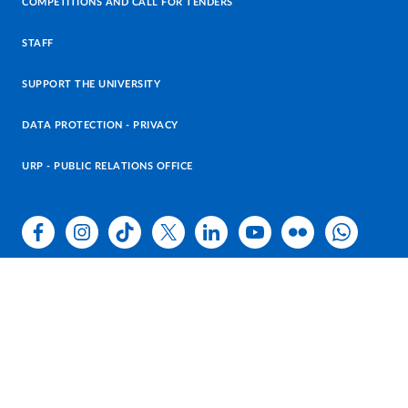
COMPETITIONS AND CALL FOR TENDERS
STAFF
SUPPORT THE UNIVERSITY
DATA PROTECTION - PRIVACY
URP - PUBLIC RELATIONS OFFICE
Facebook
Instagram
TikTok
X
Linkedin
Youtube
Flickr
WhatsAp
Accessibility
Cookie settings
Site information
Legal Notes