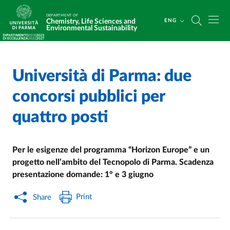
Skip to main content
Skip to footer
DEPARTMENT OF
Chemistry, Life Sciences and
ENG
Environmental Sustainability
Università di Parma: due
Home
/
/
concorsi pubblici per
quattro posti
Per le esigenze del programma “Horizon Europe” e un
progetto nell’ambito del Tecnopolo di Parma. Scadenza
presentazione domande: 1° e 3 giugno
Print
Share