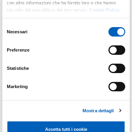
con altre informazioni che ha fornito loro o che hanno
reclutamento di n. 2 unità di personale, con
raccolto dal suo utilizzo dei loro servizi.
Cookie Policy.
rapporto di lavoro subordinato a tempo pieno e
determinato, della durata di 18 mesi, da
inquadrare nell’area dei funzionari - Settore
Selezione
Necessari
Amministrativo-Gestionale, per lo svolgimento di
del
attività a valere sul progetto dal titolo “Tecnopolo
consenso
di Parma: semi di innovazione per l’economia e le
Preferenze
comunità del futuro”, per le esigenze della U.O.
Valorizzazione della ricerca e promozione
dell’innovazione dell’Area ricerca e valorizzazione
Statistiche
Il bando, che scade il 3 giugno alle 13, è disponibile
nella
pagina dedicata
Marketing
Modified on
18/05/2026
Mostra dettagli
Accetta tutti i cookie