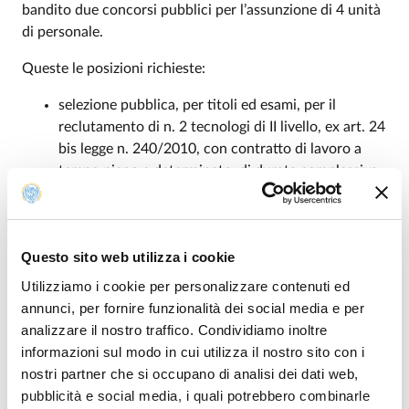
bandito
due concorsi pubblici per l’assunzione di 4 unità
di personale.
Queste le posizioni richieste:
selezione pubblica, per titoli ed esami, per il
reclutamento di n. 2 tecnologi di II livello, ex art. 24
bis legge n. 240/2010, con contratto di lavoro a
tempo pieno e determinato, di durata complessiva
pari a 18 mesi, nell’ambito del programma quadro
dell’Unione Europea “Horizon Europe”, negli ambiti
relativi a tutti i panel ERC, CUP
Questo sito web utilizza i cookie
d97g26000000005, presso la U.O. Supporto alla
ricerca europea e internazionale dell’Area Ricerca e
Utilizziamo i cookie per personalizzare contenuti ed
Valorizzazione
annunci, per fornire funzionalità dei social media e per
analizzare il nostro traffico. Condividiamo inoltre
Il bando, che scade il 1° giugno alle 23.59, è
informazioni sul modo in cui utilizza il nostro sito con i
disponibile nella
pagina dedicata
nostri partner che si occupano di analisi dei dati web,
pubblicità e social media, i quali potrebbero combinarle
concorso pubblico, per titoli ed esami, per il