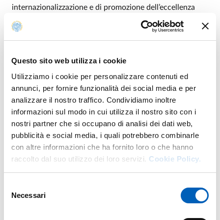
internazionalizzazione e di promozione dell’eccellenza
accademica, e in linea con l’obiettivo di rafforzare le
relazioni culturali e scientifiche tra l’Italia e l’America
Latina (LATAM), ha emesso un
bando per l’assegnazione
di 5 borse di studio a studenti e studentesse
Questo sito web utilizza i cookie
internazionali provenienti dai paesi dell’America Latina
Utilizziamo i cookie per personalizzare contenuti ed
per l’iscrizione ai corsi di laurea magistrale in lingua
annunci, per fornire funzionalità dei social media e per
italiana a libero accesso per l’a.a. 2026-2027
analizzare il nostro traffico. Condividiamo inoltre
L’iniziativa ha l’obiettivo di attrarre candidate e candidati
informazioni sul modo in cui utilizza il nostro sito con i
di elevato profilo accademico, valorizzando il merito e la
nostri partner che si occupano di analisi dei dati web,
qualità del percorso formativo, e di promuovere la
pubblicità e social media, i quali potrebbero combinarle
presenza di studentesse e studenti internazionali
con altre informazioni che ha fornito loro o che hanno
all’interno della comunità accademica.
raccolto dal suo utilizzo dei loro servizi.
Cookie Policy.
Tutte le info con requisiti e modalità di presentazione
Selezione
della candidatura nel bando, al
link dedicato
.
Necessari
del
consenso