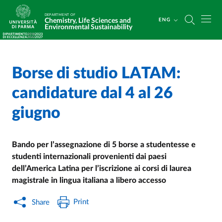
Skip to main content
Skip to footer
DEPARTMENT OF
Chemistry, Life Sciences and
ENG
Environmental Sustainability
Borse di studio LATAM:
Home
/
/
candidature dal 4 al 26
giugno
Bando per l’assegnazione di 5 borse a studentesse e
studenti internazionali provenienti dai paesi
dell’America Latina per l’iscrizione ai corsi di laurea
magistrale in lingua italiana a libero accesso
Print
Share