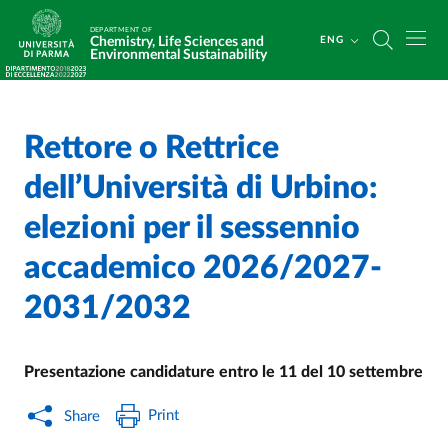
Skip to main content
Skip to footer
DEPARTMENT OF
Chemistry, Life Sciences and
ENG
Environmental Sustainability
Rettore o Rettrice
Home
/
/
dell’Università di Urbino:
elezioni per il sessennio
accademico 2026/2027-
2031/2032
Presentazione candidature entro le 11 del 10 settembre
Print
Share