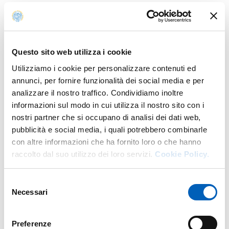
Parma, 25 maggio 2026 – Sono state indette le elezioni
del Rettore o della Rettrice dell’Università degli Studi di
Urbino Carlo Bo per il sessennio accademico 2026/2027
– 2031/2032.
Questo sito web utilizza i cookie
Le candidature devono essere presentate entro le 11
Utilizziamo i cookie per personalizzare contenuti ed
del 10 settembre 2026.
annunci, per fornire funzionalità dei social media e per
analizzare il nostro traffico. Condividiamo inoltre
Le
votazioni
si svolgeranno in modalità informatica in
informazioni sul modo in cui utilizza il nostro sito con i
presenza nei giorni
1° ottobre 2026
(dalle 9 alle 18) e
2
nostri partner che si occupano di analisi dei dati web,
ottobre 2026
(dalle 9 alle 14). Le eventuali
votazioni di
pubblicità e social media, i quali potrebbero combinarle
ballottaggio
si svolgeranno con la stessa modalità nei
con altre informazioni che ha fornito loro o che hanno
giorni
5 ottobre 2026
(dalle 9 alle 18) e
6 ottobre 2026
raccolto dal suo utilizzo dei loro servizi.
Cookie Policy.
(dalle 9 alle 14).
Selezione
Tutti i documenti e le informazioni sul
sito dell’Ateneo
Necessari
del
.
consenso
Preferenze