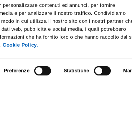
r personalizzare contenuti ed annunci, per fornire
 media e per analizzare il nostro traffico. Condividiamo
 modo in cui utilizza il nostro sito con i nostri partner ch
 dati web, pubblicità e social media, i quali potrebbero
formazioni che ha fornito loro o che hanno raccolto dal 
i.
Cookie Policy.
Preferenze
Statistiche
Mar
ARENT ADMINISTRATION
COMPETITIONS AND CALL FO
TENDERS
 NOTICE BOARD
STAFF
E AMICI DELL’UNIVERSITÀ DI
SUPPORT THE UNIVERSITY