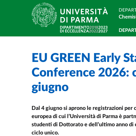
Skip to main content
Skip to footer
DEPAR
Chemist
Navi
DEPAR
EU GREEN Early St
Home
/
/
Conference 2026: c
giugno
Dal 4 giugno si aprono le registrazioni per c
europea di cui l’Università di Parma è part
studenti di Dottorato e dell’ultimo anno di
ciclo unico.