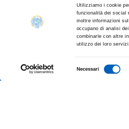
Utilizziamo i cookie pe
funzionalità dei social
inoltre informazioni sul
occupano di analisi dei
combinarle con altre in
utilizzo dei loro serviz
Selezione
Necessari
del
consenso
TRANSP
ONLINE
ALUMNI 
PARMA
Università degli studi di Parma