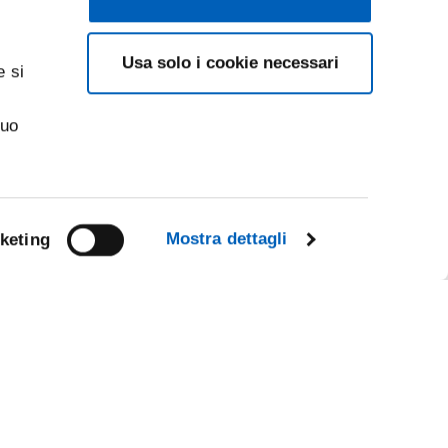
Usa solo i cookie necessari
e si
suo
Mostra dettagli
keting
Facebook
Linkedin
R
Instagram
Youtube
TikTok
Flickr