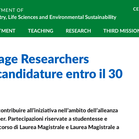
C
TMENT OF
ry, Life Sciences and Environmental Sustainability
gazione principale
TMENT
TEACHING
RESEARCH
THIRD MISSIO
age Researchers
andidature entro il 30
ontribuire all’iniziativa nell’ambito dell’alleanza
ner. Partecipazioni riservate a studentesse e
 corso di Laurea Magistrale e Laurea Magistrale a