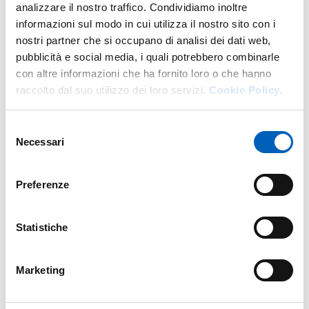
analizzare il nostro traffico. Condividiamo inoltre
informazioni sul modo in cui utilizza il nostro sito con i
nostri partner che si occupano di analisi dei dati web,
pubblicità e social media, i quali potrebbero combinarle
con altre informazioni che ha fornito loro o che hanno
Modified on
03/06/2026
raccolto dal suo utilizzo dei loro servizi.
Cookie Policy.
Selezione
Necessari
del
consenso
Preferenze
Statistiche
Marketing