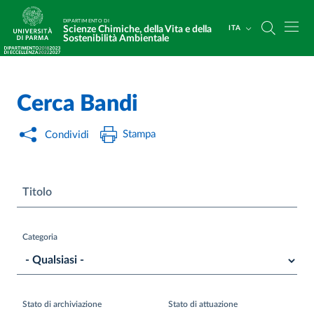
Salta al contenuto principale
Skip to footer
DIPARTIMENTO DI
Scienze Chimiche, della Vita e della
ITA
Sostenibilità Ambientale
Cerca Bandi
Stampa
Condividi
Titolo
Categoria
Stato di archiviazione
Stato di attuazione