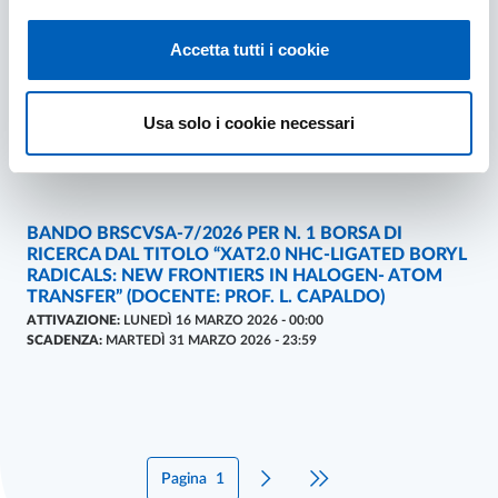
Accetta tutti i cookie
BANDO BRSCVSA-8/2026 PER N. 1 BORSA DI
BANDI
- ULTIMO AGGIORNAMENTO:
15/04/2026
RICERCA DAL TITOLO “IMPATTI DEGLI EVENTI
CLIMATICI ESTREMI SULLE PRATERIE ALPINE”
(DOCENTE: PROF. M. CARBOGNANI)
Usa solo i cookie necessari
ATTIVAZIONE:
LUNEDÌ 16 MARZO 2026 - 00:00
SCADENZA:
MARTEDÌ 31 MARZO 2026 - 23:59
BANDO BRSCVSA-7/2026 PER N. 1 BORSA DI
BANDI
- ULTIMO AGGIORNAMENTO:
15/04/2026
RICERCA DAL TITOLO “XAT2.0 NHC-LIGATED BORYL
RADICALS: NEW FRONTIERS IN HALOGEN- ATOM
TRANSFER” (DOCENTE: PROF. L. CAPALDO)
ATTIVAZIONE:
LUNEDÌ 16 MARZO 2026 - 00:00
SCADENZA:
MARTEDÌ 31 MARZO 2026 - 23:59
Pagina
1
Pagina successiva
Ultima pagina