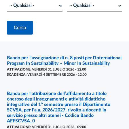
Risultati della ricerca
Bando per l’assegnazione di n. 8 posti per l'International
BANDI
- ULTIMO AGGIORNAMENTO:
05/08/2026
Program In Sustainability – Minor In Sustainability
ATTIVAZIONE:
VENERDÌ 31 LUGLIO 2026 - 12:00
SCADENZA:
VENERDÌ 4 SETTEMBRE 2026 - 12:00
Bando per l’attribuzione dell’affidamento a titolo
BANDI
- ULTIMO AGGIORNAMENTO:
31/07/2026
oneroso degli insegnamenti e attività didattiche
integrative del 1° semestre presso il Dipartimento
SCVSA, per l’a.a. 2026/2027, rivolto a docenti in
servizio presso altri atenei - Codice Bando
AFFSCVSA_0
ATTIVAZIONE:
VENERDÌ 31 LUGLIO 2026 - 09:00