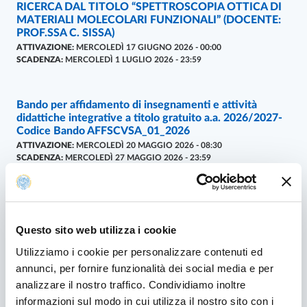
RICERCA DAL TITOLO “SPETTROSCOPIA OTTICA DI
MATERIALI MOLECOLARI FUNZIONALI” (DOCENTE:
PROF.SSA C. SISSA)
ATTIVAZIONE:
MERCOLEDÌ 17 GIUGNO 2026 - 00:00
SCADENZA:
MERCOLEDÌ 1 LUGLIO 2026 - 23:59
Bando per affidamento di insegnamenti e attività
BANDI
- ULTIMO AGGIORNAMENTO:
03/06/2026
didattiche integrative a titolo gratuito a.a. 2026/2027-
Codice Bando AFFSCVSA_01_2026
ATTIVAZIONE:
MERCOLEDÌ 20 MAGGIO 2026 - 08:30
SCADENZA:
MERCOLEDÌ 27 MAGGIO 2026 - 23:59
BANDO BRSCVSA-10/2026 PER N. 1 BORSA DI
BANDI
- ULTIMO AGGIORNAMENTO:
03/06/2026
RICERCA DAL TITOLO “RICERCHE
ITTIOFAUNISTICHE PER REDAZIONE CARTA ITTICA
Questo sito web utilizza i cookie
REGIONALE” (DOCENTE: PROF. F. NONNIS
Utilizziamo i cookie per personalizzare contenuti ed
MARZANO)
annunci, per fornire funzionalità dei social media e per
ATTIVAZIONE:
VENERDÌ 15 MAGGIO 2026 - 00:00
SCADENZA:
VENERDÌ 29 MAGGIO 2026 - 23:59
analizzare il nostro traffico. Condividiamo inoltre
informazioni sul modo in cui utilizza il nostro sito con i