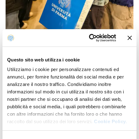
Questo sito web utilizza i cookie
Utilizziamo i cookie per personalizzare contenuti ed
annunci, per fornire funzionalità dei social media e per
analizzare il nostro traffico. Condividiamo inoltre
Parma, 2 dicembre 2025 – L’Università di Parma
informazioni sul modo in cui utilizza il nostro sito con i
parteciperà con un proprio stand istituzionale a
Salone
nostri partner che si occupano di analisi dei dati web,
dello Studente di Bari
in programma negli spazi della
pubblicità e social media, i quali potrebbero combinarle
Fiera del Levante
di Bari
dal 10 al 12 dicembre.
con altre informazioni che ha fornito loro o che hanno
raccolto dal suo utilizzo dei loro servizi.
Cookie Policy.
Nello stand dell’Università di Parma saranno a
disposizione delle visitatrici e dei visitatori diversi
Selezione