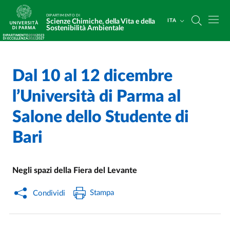
Salta al contenuto principale
Skip to footer
DIPARTIMENTO DI
Scienze Chimiche, della Vita e della
ITA
Sostenibilità Ambientale
Dal 10 al 12 dicembre
Home
/
Cerca una notizia
/
l’Università di Parma al
Salone dello Studente di
Bari
Negli spazi della Fiera del Levante
Stampa
Condividi