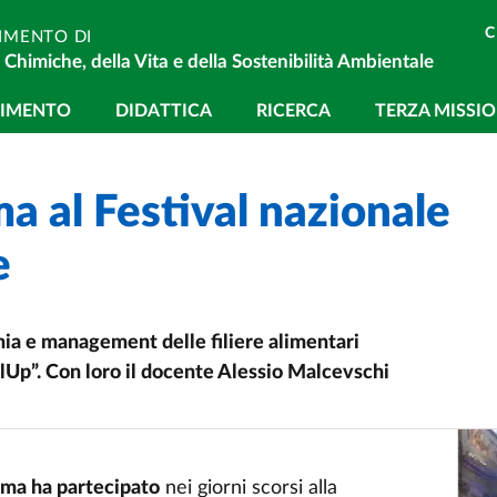
C
IMENTO DI
 Chimiche, della Vita e della Sostenibilità Ambientale
gazione principale
TIMENTO
DIDATTICA
RICERCA
TERZA MISSI
ma al Festival nazionale
e
ia e management delle filiere alimentari
vilUp”. Con loro il docente Alessio Malcevschi
rma ha partecipato
nei giorni scorsi alla