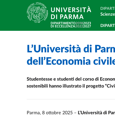
Salta al contenuto principale
Skip to footer
DIPART
Scienze
Navi
DIPAR
L’Università di Par
Home
/
Cerca una notizia
/
dell’Economia civil
Studentesse e studenti del corso di Econom
sostenibili hanno illustrato il progetto “Ci
Parma, 8 ottobre 2025 –
L’Università di Pa