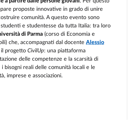
le a partire dalle persone giovani
. Per questo
pare proposte innovative in grado di unire
i costruire comunità. A questo evento sono
0 studenti e studentesse da tutta Italia: tra loro
niversità di Parma
(corso di Economia e
bili) che, accompagnati dal docente
Alessio
 il progetto
CivilUp
: una piattaforma
azione delle competenze e la scarsità di
 i bisogni reali delle comunità locali e le
tà, imprese e associazioni.