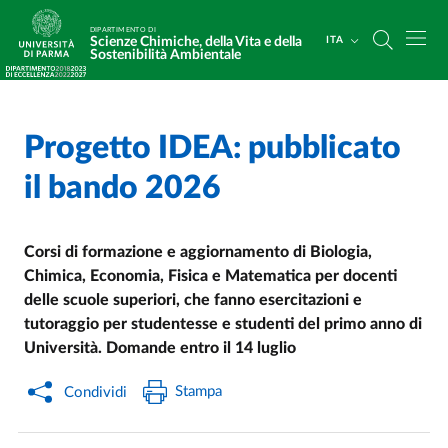
Salta al contenuto principale
Skip to footer
DIPARTIMENTO DI
Scienze Chimiche, della Vita e della
ITA
Sostenibilità Ambientale
Progetto IDEA: pubblicato
Home
/
Cerca una notizia
/
il bando 2026
Corsi di formazione e aggiornamento di Biologia,
Chimica, Economia, Fisica e Matematica per docenti
delle scuole superiori, che fanno esercitazioni e
tutoraggio per studentesse e studenti del primo anno di
Università. Domande entro il 14 luglio
Stampa
Condividi