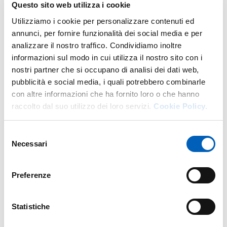
Questo sito web utilizza i cookie
un corso di formazione e aggiornamento teorico-pratico
per i docenti e le docenti delle scuole superiori, che
Utilizziamo i cookie per personalizzare contenuti ed
fanno esercitazioni e tutoraggio a studentesse e studenti
annunci, per fornire funzionalità dei social media e per
dei primi anni dei corsi di laurea triennali e a ciclo unico
analizzare il nostro traffico. Condividiamo inoltre
dell’Ateneo di Parma, dopo aver pianificato e coordinato
informazioni sul modo in cui utilizza il nostro sito con i
questa attività con i docenti e le docenti dei corsi
nostri partner che si occupano di analisi dei dati web,
universitari.
pubblicità e social media, i quali potrebbero combinarle
con altre informazioni che ha fornito loro o che hanno
L’attività risulta così nello stesso tempo di formazione per
raccolto dal suo utilizzo dei loro servizi.
Cookie Policy.
i docenti e le docenti della scuola secondaria, cui si offre
l’occasione di fare esperienza della didattica universitaria
Selezione
sviluppando un processo di aggiornamento professionale
Necessari
del
continuo, e di tutoraggio per studentesse e studenti, cui
consenso
viene offerto un utile supporto in vista degli esami.
Preferenze
Ai docenti e alle docenti delle scuole secondarie viene
riconosciuta una indennità di partecipazione.
Statistiche
Possono partecipare alla selezione docenti delle scuole