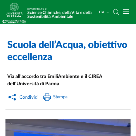
Salta al contenuto principale
Skip to footer
DIPARTIMENTO DI
Scienze Chimiche, della Vita e della
ITA
Sostenibilità Ambientale
Scuola dell’Acqua, obiettivo
Home
/
Cerca una notizia
/
eccellenza
Via all’accordo tra EmiliAmbiente e il CIREA
dell’Università di Parma
Stampa
Condividi