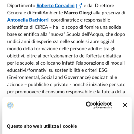
Dipartimento
Roberto Corradini
e dal Direttore
Generale di EmiliAmbiente
Marco Giorgi
alla presenza di
Antonella Bachiorri
, coordinatrice e responsabile
scientifica di CIREA – ha lo scopo di fornire una solida
base scientifica alla “nuova” Scuola dell’Acqua, che dopo
undici anni di esperienza nelle scuole si apre oggi al
mondo della formazione delle persone adulte: tra gli
obiettivi, oltre al perfezionamento dell’offerta didattica
per le scuole, si collocano infatti l’elaborazione di moduli
educativi/formativi su sostenibilità e criteri ESG
(Environmental, Social and Governance) dedicati alle
aziende – pubbliche e private - nonché iniziative pensate
per promuovere il consumo responsabile e la tutela della
risorsa nella comunità.
“Il nostro Dipartimento è stato inserito nella lista dei
Dipartimenti di Eccellenza stilata dal Ministero
dell’Università e della Ricerca per due quinquenni, nel 2018-
Questo sito web utilizza i cookie
2022 e nel 2023-2027”,
afferma il prof. Corradini
.
“Nella