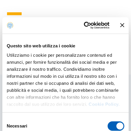
Siti correlati
Servizio Prevenzione e Protezione
Questo sito web utilizza i cookie
Utilizziamo i cookie per personalizzare contenuti ed
Modificato il
02/04/2026
annunci, per fornire funzionalità dei social media e per
analizzare il nostro traffico. Condividiamo inoltre
informazioni sul modo in cui utilizza il nostro sito con i
nostri partner che si occupano di analisi dei dati web,
pubblicità e social media, i quali potrebbero combinarle
Contenuti correlati
con altre informazioni che ha fornito loro o che hanno
raccolto dal suo utilizzo dei loro servizi.
Cookie Policy.
Selezione
Sicurezza
Necessari
del