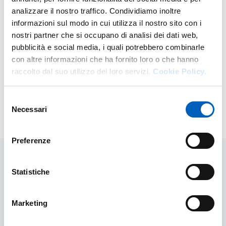
Incontro relativo a LEARNING AGREEMENT per Bando
analizzare il nostro traffico. Condividiamo inoltre
Unico per la Mobilità Europea e Internazionale per
informazioni sul modo in cui utilizza il nostro sito con i
Studio e altri bandi a.a. 2025-2026 del 26 febbraio 2025.
nostri partner che si occupano di analisi dei dati web,
pubblicità e social media, i quali potrebbero combinarle
Avviso
con altre informazioni che ha fornito loro o che hanno
Presentazione slide Learning Agreement Bando
raccolto dal suo utilizzo dei loro servizi.
Cookie Policy.
Unico Studio e altri 2025-2026
Selezione
Necessari
del
Modificato il
27/02/2025
consenso
Preferenze
Statistiche
Contenuti correlati
Marketing
Mobilità in uscita